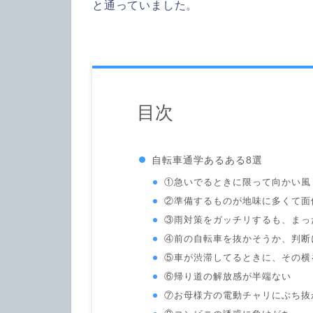
と通っていました。
目次
自転車通学あるある8選
①急いでるときに限って向かい風
②準備するものが地味に多くて面
③雨対策をガッチリするも、まっ
④前の自転車を抜かそうか、判断
⑤車が渋滞してるときに、その横
⑥帰り道の解放感が半端ない
⑦お母様方の電動チャリにぶち抜