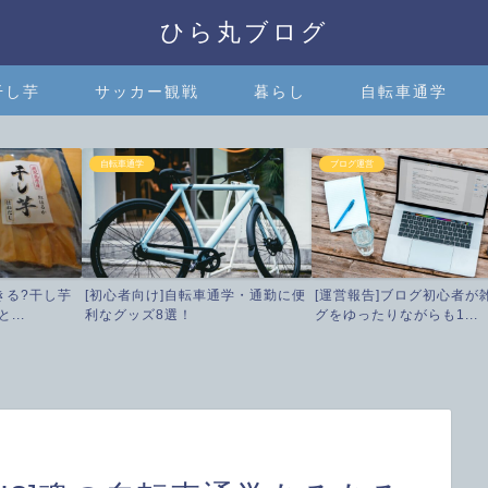
ひら丸ブログ
干し芋
サッカー観戦
暮らし
自転車通学
自転車通学
ブログ運営
きる?干し芋
[初心者向け]自転車通学・通勤に便
[運営報告]ブログ初心者が
...
利なグッズ8選！
グをゆったりながらも1...