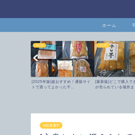
ホーム
干し芋
干し芋
[2025年版]超おすすめ！通販サイ
[最新版]どこで購入で
トで買ってよかった干...
が売られている場所まと
自転車通学