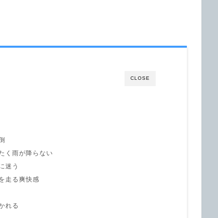
CLOSE
倒
たく雨が降らない
に迷う
を走る爽快感
かれる