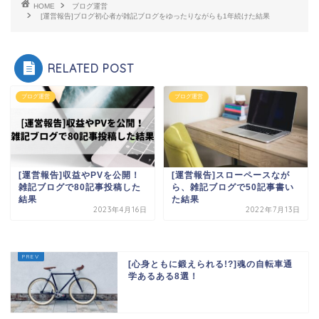
HOME
ブログ運営
[運営報告]ブログ初心者が雑記ブログをゆったりながらも1年続けた結果
RELATED POST
ブログ運営
ブログ運営
[運営報告]収益やPVを公開！
[運営報告]スローペースなが
雑記ブログで80記事投稿した
ら、雑記ブログで50記事書い
結果
た結果
2023年4月16日
2022年7月13日
[心身ともに鍛えられる!?]魂の自転車通
学あるある8選！