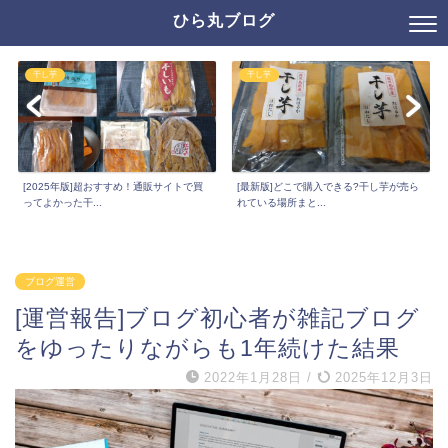
ひら丸ブログ
干し芋
干し芋
[2025年版]超おすすめ！通販サイトで買
[最新版]どこで購入できる?干し芋が売ら
ってよかった干...
れている場所まと...
ブログ運営
[運営報告]ブログ初心者が雑記ブログ
をゆったりながらも1年続けた結果
2022年1月28日
/
2025年12月3日