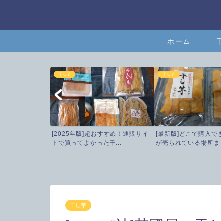
ホーム
干し芋
干し芋
[2025年版]超おすすめ！通販サイ
[最新版]どこで購入で
トで買ってよかった干...
が売られている場所まと
干し芋