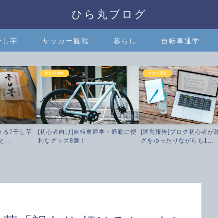
ひら丸ブログ
干し芋
サッカー観戦
暮らし
自転車通学
自転車通学
ブログ運営
きる?干し芋
[初心者向け]自転車通学・通勤に便
[運営報告]ブログ初心者が
...
利なグッズ8選！
グをゆったりながらも1...