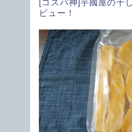
[コスパ神]芋國屋の干
ビュー！