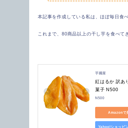
本記事を作成している私は、ほぼ毎日食
これまで、80商品以上の干し芋を食べて
芋國屋
紅はるか 訳あり
菓子 N500
N500
Amazon
Yahoo!ショッ